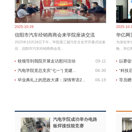
2025-10-29
2025-10-
信阳市汽车经销商商会来学院座谈交流
华亿网页
2025年10月28日下午，学院第三届汽车文化节开幕式结束
为深化学
后，信阳市汽车经销商商会党...
晚，华亿网
校领导到我院开展走访慰问活动
09-11
以赛促
汽电学院党总支庆“七一”| 党建...
06-30
“科技启
毕业典礼上的思政大课：深情寄语2...
06-19
导员赠
汽电学院成功举办电路
板焊接技能竞赛