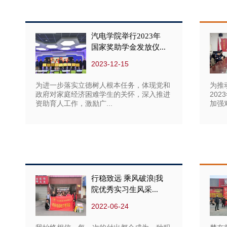
汽电学院举行2023年
国家奖助学金发放仪...
2023-12-15
为进一步落实立德树人根本任务，体现党和
为推
政府对家庭经济困难学生的关怀，深入推进
20
资助育人工作，激励广...
加强
行稳致远 乘风破浪|我
院优秀实习生风采...
2022-06-24