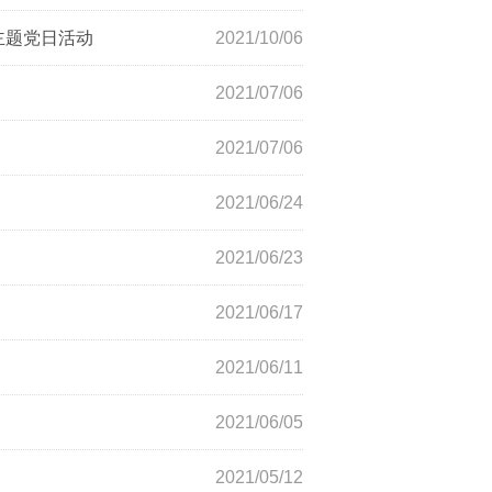
主题党日活动
2021/10/06
2021/07/06
2021/07/06
2021/06/24
2021/06/23
2021/06/17
2021/06/11
2021/06/05
2021/05/12