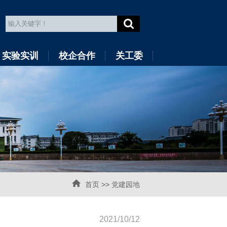
实验实训
校企合作
关工委
首页
>>
党建园地
2021/10/12