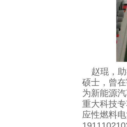
赵琨，助
硕士，曾在
为新能源汽
重大科技专
应性燃料电
191110