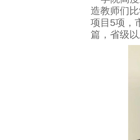
造教师们比
项目5项，
篇，省级以