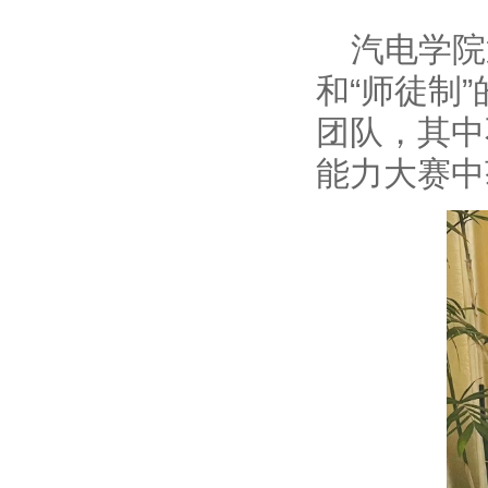
汽电学院
和“师徒制
团队，其中
能力大赛中