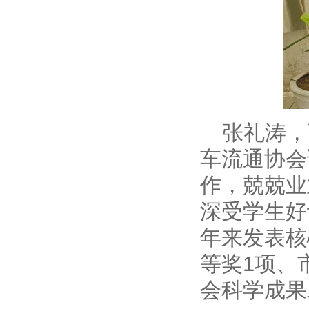
张礼涛，
车流通协会
作，兢兢业
深受学生好
年来发表核
等奖1项、
会科学成果