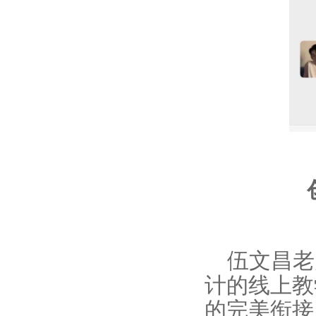
伍文昌老
计的线上教
的完美衔接