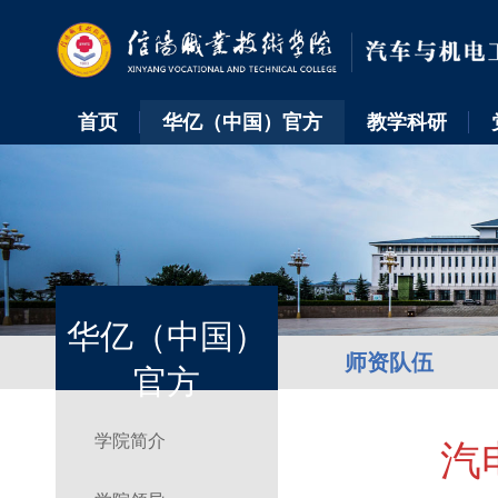
首页
华亿（中国）官方
教学科研
华亿（中国）
师资队伍
官方
学院简介
汽