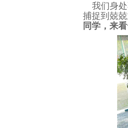
我们身处
捕捉到兢兢
同学，来看