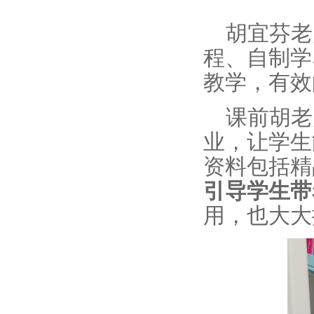
胡宜芬老
程、自制学
教学，有效
课前胡老
业，让学生
资料包括精
引导学生带
用，也大大