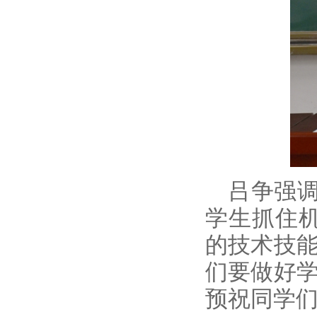
吕争强调
学生抓住机
的技术技
们要做好
预祝同学