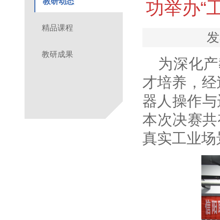
教研动态
功举办“
精品课程
发
教研成果
为深化产
才培养，经
器人操作与
本次决赛共
真实工业场