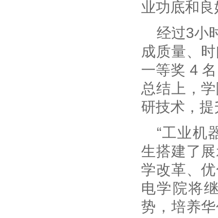
业功底和良
经过3小
成质量、时
一等奖 4 
总结上，学
研技术，提
“工业机
生搭建了展
学改革、优
电学院将
势，培养华