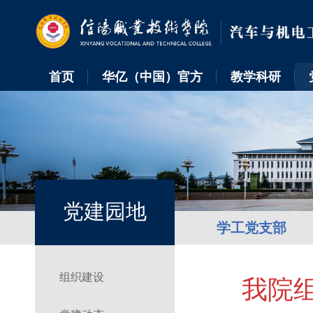
首页
华亿（中国）官方
教学科研
党建园地
学工党支部
组织建设
我院