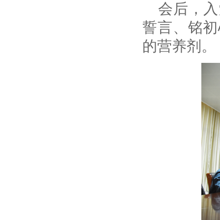
会后，入
誓言、铭初
的营养剂。