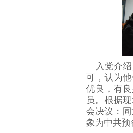
入党介绍
可，认为他
优良，有良
员。根据现
会决议：同
象为中共预