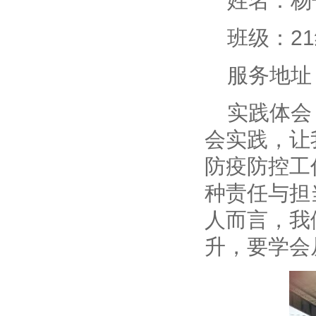
姓名：杨
班级：2
服务地址
实践体会
会实践，让
防疫防控工
种责任与担
人而言，我
升，要学会