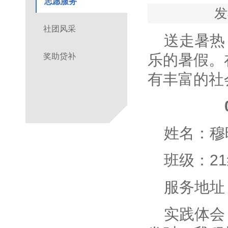
志愿服务
发
社团风采
送走暑热
乐的暑假。
奖助贷补
有丰富的社
姓名：穆
班级：2
服务地址
实践体会