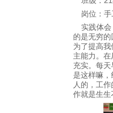
班级：2
岗位：手
实践体会
的是无穷的
为了提高我
主能力。在
充实。每天
是这样嘛，
人的，工作
作就是生生