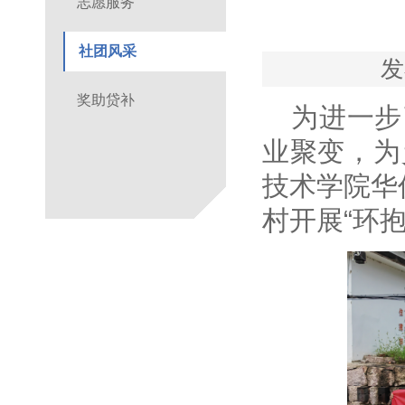
志愿服务
社团风采
发
奖助贷补
为进一步
业聚变，为
技术学院华
村开展“环