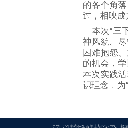
的各个角落
过，相映成
本次“三
神风貌。尽
困难抱怨、
的机会，学
本次实践活
识理念，为
地址：河南省信阳市羊山新区24大街 邮编：464000