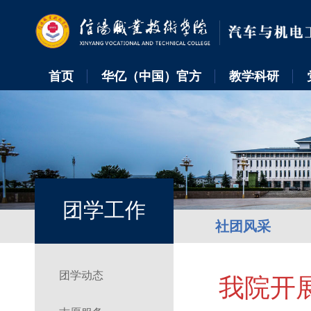
首页
华亿（中国）官方
教学科研
团学工作
社团风采
团学动态
我院开