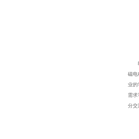
磁电
业的
需求
分交