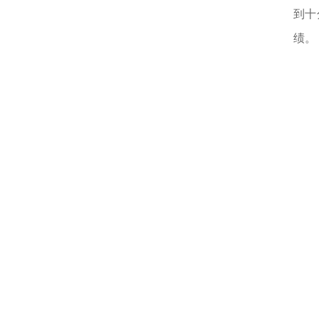
到十
绩。