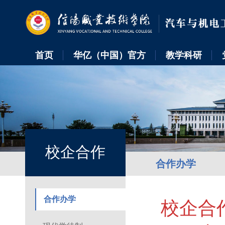
首页
华亿（中国）官方
教学科研
校企合作
合作办学
合作办学
校企合作