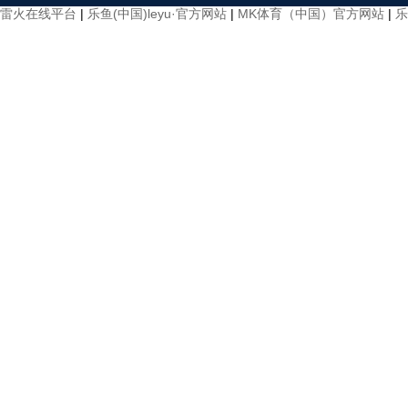
雷火在线平台
|
乐鱼(中国)leyu·官方网站
|
MK体育（中国）官方网站
|
乐