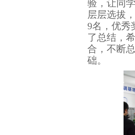
验，让同
层层选拔，
9名，优秀
了总结，
合，不断
础。