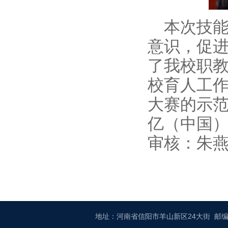
本次技
意识，促
了我校职
校育人工
大赛的示
亿（中国
审核：朱燕
地址：河南省信阳市羊山新区24大街 邮编：464000