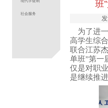
现代学徒制
班
社会服务
发
为了进
高学生综合
联合江苏杰
单班”第一
仅是对职
是继续推